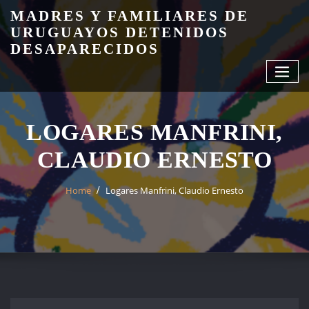
Skip
MADRES Y FAMILIARES DE
to
URUGUAYOS DETENIDOS
content
DESAPARECIDOS
LOGARES MANFRINI,
CLAUDIO ERNESTO
Home
Logares Manfrini, Claudio Ernesto