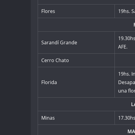
Flores
19hs. S
19.30hs
Sarandí Grande
AFE.
Cerro Chato
19hs. I
Florida
Desapar
una flo
L
Minas
17.30h
MA