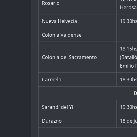
Rosario
Herosa
Nueva Helvecia
19.30h
Colonia Valdense
18.15hs
Colonia del Sacramento
(Batall
Emilio
Carmelo
18.30hs
Sarandí del Yi
19:30h
Durazno
18 de j