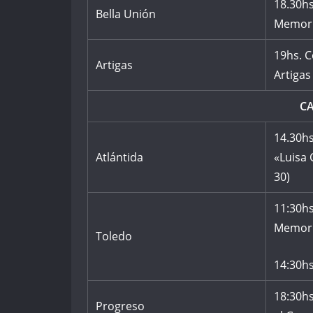
18.30hs
Bella Unión
Memoria
19hs. C
Artigas
Artigas
C
14.30hs
Atlántida
«Luisa 
30)
11:30hs
Memori
Toledo
14:30hs
18:30hs
Progreso