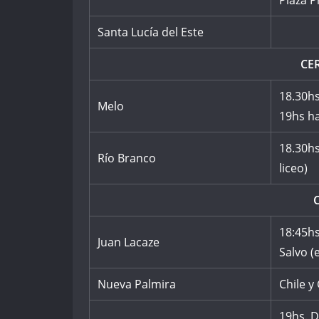
Plaza P
Santa Lucía del Este
CE
18.30hs
Melo
19hs ha
18.30hs
Río Branco
liceo)
18:45h
Juan Lacaze
Salvo (
Nueva Palmira
Chile y
19hs. D