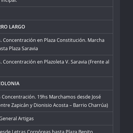
rincipal.
RRO LARGO
. Concentración en Plaza Constitución. Marcha
sta Plaza Saravia
. Concentración en Plazoleta V. Saravia (Frente al
COLONIA
s Concentración. 19hs Marchamos desde José
entre Zapicán y Dionisio Acosta – Barrio Charrúa)
 General Artigas
esde Letras Corpóreas hasta Plaza Benito