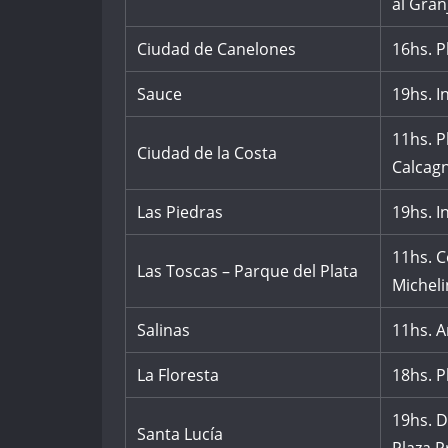
al Gran
Ciudad de Canelones
16hs. P
Sauce
19hs. I
11hs. P
Ciudad de la Costa
Calcag
Las Piedras
19hs. I
11hs. C
Las Toscas – Parque del Plata
Micheli
Salinas
11hs. A
La Floresta
18hs. P
19hs. D
Santa Lucía