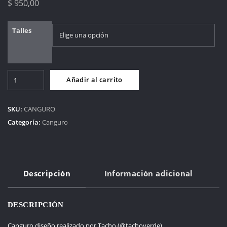
$
950,00
Talles
Canguro
Añadir al carrito
Tacho
cantidad
SKU:
CANGURO
Categoría:
Canguro
Descripción
Información adicional
DESCRIPCIÓN
Canguro diseño realizado por Tacho (@tachoverde)