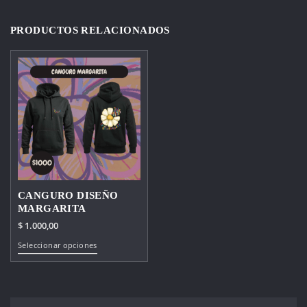
PRODUCTOS RELACIONADOS
CANGURO DISEÑO
MARGARITA
$
1.000,00
Este
Seleccionar opciones
producto
tiene
múltiples
variantes.