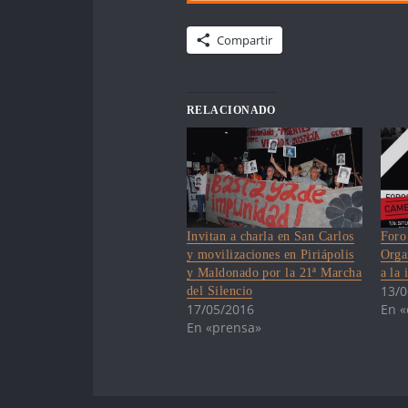
Compartir
RELACIONADO
Invitan a charla en San Carlos
Foro
y movilizaciones en Piriápolis
Orga
y Maldonado por la 21ª Marcha
a la
13/0
del Silencio
17/05/2016
En «
En «prensa»