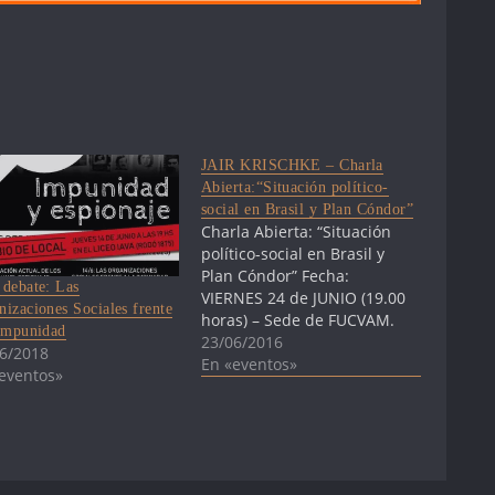
JAIR KRISCHKE – Charla
Abierta:“Situación político-
social en Brasil y Plan Cóndor”
Charla Abierta: “Situación
político-social en Brasil y
Plan Cóndor” Fecha:
 debate: Las
VIERNES 24 de JUNIO (19.00
nizaciones Sociales frente
horas) – Sede de FUCVAM.
 impunidad
(Eduardo Víctor Haedo 2219
23/06/2016
6/2018
entre Juan Paullier y Cufré).
En «eventos»
eventos»
Invitados: JAIR KRISCHKE -
Presidente Movimento de
Justiça e Direitos Humanos
(Porto Alegre, Brasil).
MARCELO CHALRÉO -