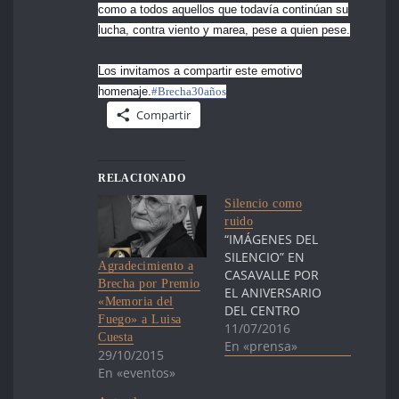
como a todos aquellos que todavía continúan su
lucha, contra viento y marea, pese a quien pese.
Los invitamos a compartir este emotivo
homenaje.
#Brecha30años
Compartir
RELACIONADO
Silencio como
ruido
“IMÁGENES DEL
SILENCIO” EN
Agradecimiento a
CASAVALLE POR
Brecha por Premio
EL ANIVERSARIO
«Memoria del
DEL CENTRO
Fuego» a Luisa
CÍVICO LUISA
11/07/2016
Cuesta
CUESTA Silencio
En «prensa»
29/10/2015
como ruido El
En «eventos»
Centro de