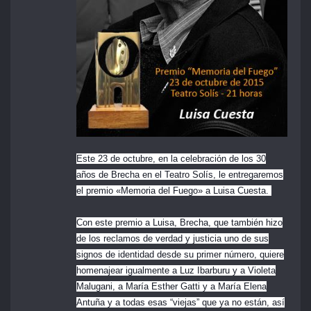
Este 23 de octubre, en la celebración de los 30
años de Brecha en el Teatro Solís, le entregaremos
el premio «Memoria del Fuego» a Luisa Cuesta.
Con este premio a Luisa, Brecha, que también hizo
de los reclamos de verdad y justicia uno de sus
signos de identidad desde su primer número, quiere
homenajear igualmente a Luz Ibarburu y a Violeta
Malugani, a María Esther Gatti y a María Elena
Antuña y a todas esas “viejas” que ya no están, así