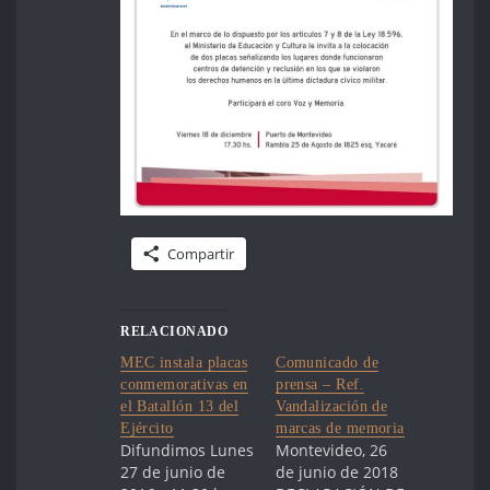
Compartir
RELACIONADO
MEC instala placas
Comunicado de
conmemorativas en
prensa – Ref.
el Batallón 13 del
Vandalización de
Ejército
marcas de memoria
Difundimos Lunes
Montevideo, 26
27 de junio de
de junio de 2018