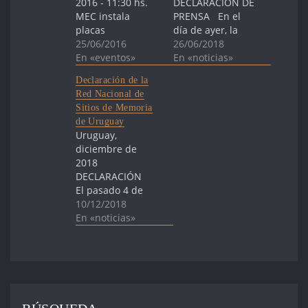
2016 - 11:30 hs.
DECLARACIÓN DE
MEC instala
PRENSA En el
placas
día de ayer, la
conmemorativas
25/06/2016
Placa de Memoria
26/06/2018
en el Batallón 13
En «eventos»
colocada en el
En «noticias»
del Ejército El
Cuartel de los 33,
Declaración de la
Ministerio de
donde funcionara
Red Nacional de
Educación y
el Centro General
Sitios de Memoria
Cultura (MEC)
de Instrucción
de Uruguay
instala dos placas
para Oficiales de
Uruguay,
conmemorativas
Reserva (CGIOR) y
diciembre de
en el Batallón de
luego, durante la
2018
Infantería
dictadura, la
DECLARACIÓN
Blindado Nº 13,
Compañía de
El pasado 4 de
señalizando los
Contrainformación
julio se aprobó la
10/12/2018
lugares donde
del Ejército…
Ley de Sitios de
En «noticias»
funcionaron
Memoria de
centros de
Uruguay, y el 31
detención y
de octubre se
reclusión en…
constituyó la
Comisión
Nacional