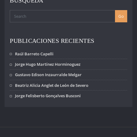
BÚSQUEDA
Honoraria de
Sitios de Memoria
en cumplimiento
Go
de dicha ley. Los
Sitios de
Memoria, por su
valor testimonial,
PUBLICACIONES RECIENTES
constituyen…
Raúl Barreto Capelli
Jorge Hugo Martínez Horminoguez
Gustavo Edison Inzaurralde Melgar
Beatriz Alicia Anglet de León de Severo
Jorge Felisberto Gonçalves Busconi