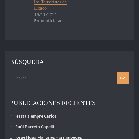
García de
los Terroristas de
Gelman, y en la
Estado
actualidad tiene
19/11/2021
una causa abierta
En «noticias»
por tortura,
privación de
libertad, lesiones
personales…
BÚSQUEDA
Go
PUBLICACIONES RECIENTES
Hasta siempre Carlos!
Raúl Barreto Capelli
Jorge Hugo Martínez Horminoguez