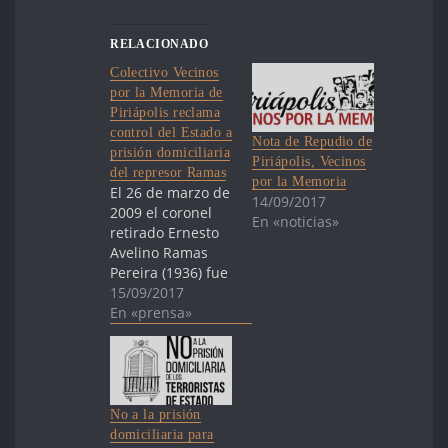
RELACIONADO
Colectivo Vecinos
por la Memoria de
Piriápolis reclama
control del Estado a
Nota de Repudio de
prisión domiciliaria
Piriápolis, Vecinos
del represor Ramas
por la Memoria
El 26 de marzo de
14/09/2017
2009 el coronel
En «noticias»
retirado Ernesto
Avelino Ramas
Pereira (1936) fue
condenado a 25
15/09/2017
años de prisión
En «prensa»
por diversos
crímenes
especialmente
agravados, como
el homicidio de
No a la prisión
María Claudia
domiciliaria para