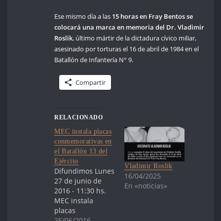
Ese mismo día a las
15 horas en Fray Bentos se
colocará una marca en memoria del Dr. Vladimir
Roslik
, último mártir de la dictadura cívico miliar,
asesinado por torturas el 16 de abril de 1984 en el
Batallón de Infantería N° 9.
Compartir
RELACIONADO
MEC instala placas
conmemorativas en
el Batallón 13 del
Ejército
Vladimir Roslik
Difundimos Lunes
16/04/2025
27 de junio de
En «noticias»
2016 - 11:30 hs.
MEC instala
placas
conmemorativas
25/06/2016