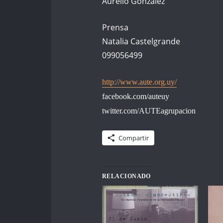
Aurelio González
Prensa
Natalia Castelgrande
099056499
http://www.aute.org.uy/
facebook.com/auteuy
twitter.com/AUTEagrupacion
Compartir
RELACIONADO