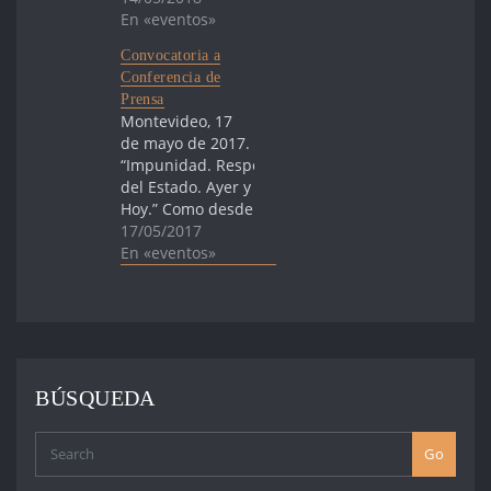
En «eventos»
Convocatoria a
Conferencia de
Prensa
Montevideo, 17
de mayo de 2017.
“Impunidad. Responsabilidad
del Estado. Ayer y
Hoy.” Como desde
hace 22 años, el
17/05/2017
sábado 20 de
En «eventos»
mayo
marcharemos con
la consigna
"Impunidad.
Responsabilidad
del Estado. Ayer y
BÚSQUEDA
Hoy". Los
invitamos a
participar en la
Go
conferencia de