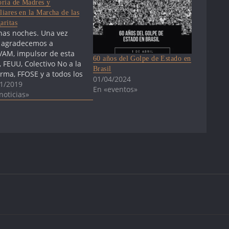
oria de Madres y
liares en la Marcha de las
aritas
as noches. Una vez
 agradecemos a
AM, impulsor de esta
60 años del Golpe de Estado en
, FEUU, Colectivo No a la
Brasil
rma, FFOSE y a todos los
01/04/2024
ctivos y personas que
1/2019
En «eventos»
icipan en esta
noticias»
ocatoria. Todos los
ctivos que convocamos
ta actividad, estamos
os en esta larga lucha y
encidos de que el…