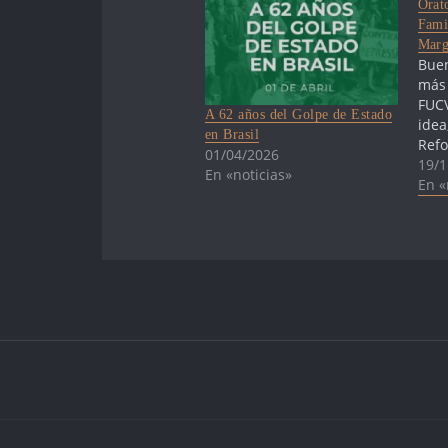
Orat
Fami
Marg
Buen
más
FUCV
A 62 años del Golpe de Estado
idea
en Brasil
Refo
01/04/2026
cole
19/1
En «noticias»
part
En «
conv
cole
a es
unid
conv