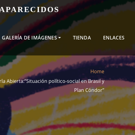
SAPARECIDOS
GALERÍA DE IMÁGENES
TIENDA
ENLACES
Home
a Abierta:“Situación político-social en Brasil y
Plan Cóndor”