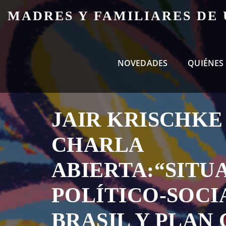
Skip
MADRES Y FAMILIARES DE
to
content
NOVEDADES
QUIÉNES
JAIR KRISCHKE
CHARLA
ABIERTA:“SITU
POLÍTICO-SOCI
BRASIL Y PLAN