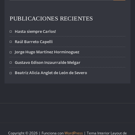
gran hazaña al
alcanzar las
firmas
PUBLICACIONES RECIENTES
suficientes…
Hasta siempre Carlos!
Raúl Barreto Capelli
Jorge Hugo Martínez Horminoguez
Gustavo Edison Inzaurralde Melgar
Beatriz Alicia Anglet de León de Severo
Copyright © 2026 | Funciona con
WordPress
|
Tema Interior Layout de