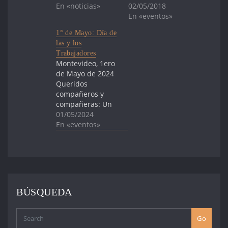
En «noticias»
02/05/2018
En «eventos»
1° de Mayo: Día de
las y los
Trabajadores
Montevideo, 1ero
de Mayo de 2024
Queridos
compañeros y
compañeras: Un
nuevo Primero de
01/05/2024
Mayo nos
En «eventos»
encuentra juntos
y juntas en las
calles, bajo la
conmemoración
del Día de las y
los Trabajadores.
BÚSQUEDA
Saludamos a esta
clase obrera
organizada que
Go
ha logrado una