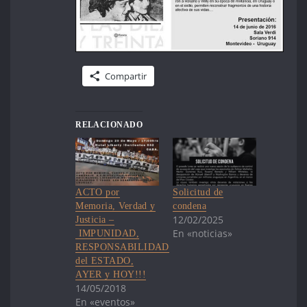
Compartir
RELACIONADO
ACTO por
Solicitud de
Memoria, Verdad y
condena
12/02/2025
Justicia –
En «noticias»
IMPUNIDAD,
RESPONSABILIDAD
del ESTADO,
AYER y HOY!!!
14/05/2018
En «eventos»