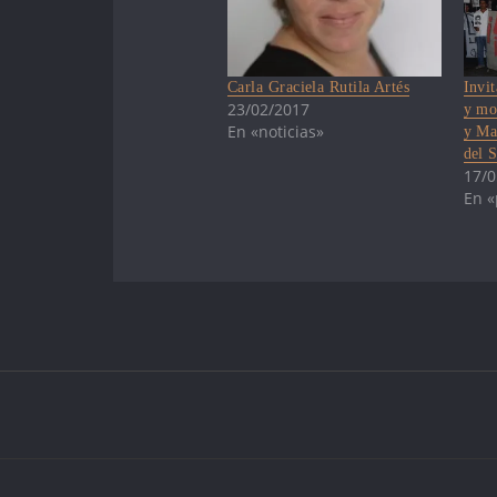
Carla Graciela Rutila Artés
Invi
23/02/2017
y mo
En «noticias»
y Ma
del S
17/0
En «