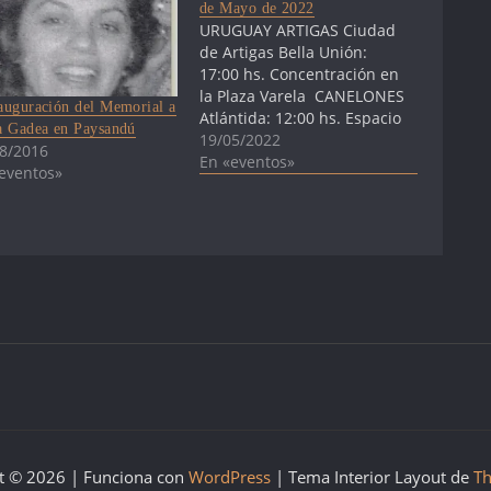
de Mayo de 2022
URUGUAY ARTIGAS Ciudad
de Artigas Bella Unión:
17:00 hs. Concentración en
la Plaza Varela CANELONES
auguración del Memorial a
Atlántida: 12:00 hs. Espacio
a Gadea en Paysandú
de la Memoria Luisa Cuesta:
19/05/2022
8/2016
Memorial Desaparecidos
En «eventos»
eventos»
Atlántida Ciudad de la
Costa: Intervención en la
Plaza de los Derechos
Humanos de 11:30 a 17hs.
Locomoción desde la Costa
de Oro Cuchilla…
t © 2026 | Funciona con
WordPress
|
Tema Interior Layout de
Th