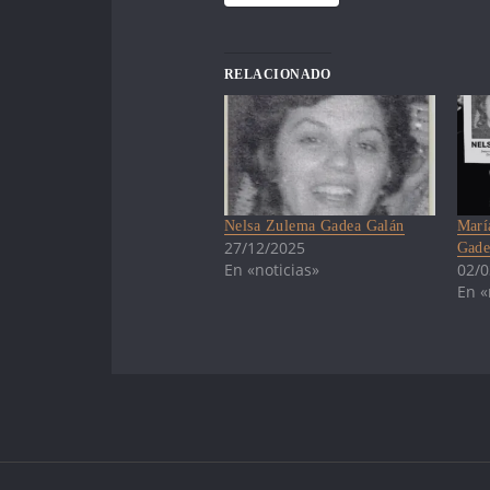
RELACIONADO
Nelsa Zulema Gadea Galán
Marí
27/12/2025
Gade
En «noticias»
02/0
En «