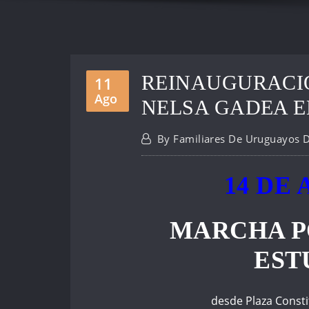
REINAUGURACI
11
Ago
NELSA GADEA 
By
Familiares De Uruguayos 
14 DE 
MARCHA P
EST
desde Plaza Const