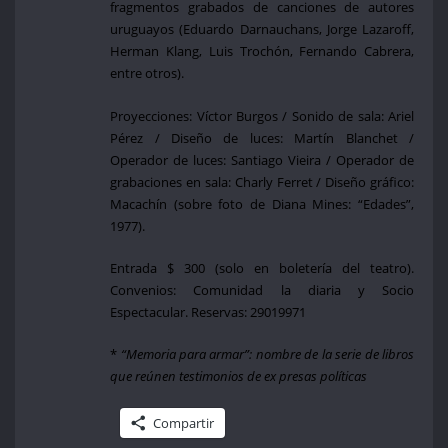
fragmentos grabados de canciones de autores
uruguayos (Eduardo Darnauchans, Jorge Lazaroff,
Herman Klang, Luis Trochón, Fernando Cabrera,
entre otros).
Proyecciones: Víctor Burgos / Sonido de sala: Ariel
Pérez / Diseño de luces: Martín Blanchet /
Operador de luces: Santiago Vieira / Operador de
grabaciones en sala: Charly Ferret / Diseño gráfico:
Macachín (sobre foto de Diana Mines: “Edades”,
1977).
Entrada $ 300 (solo en boletería del teatro).
Convenios: Comunidad la diaria y Socio
Espectacular. Reservas: 29019971
*
“Memoria para armar”: nombre de la serie de libros
que reúnen testimonios de ex presas políticas
Compartir