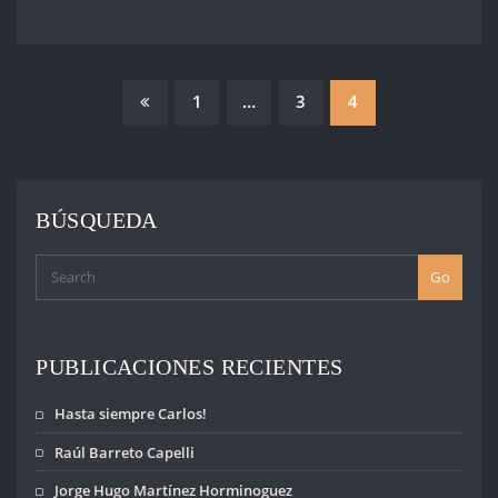
PAGINACIÓN
1
…
3
4
DE
ENTRADAS
BÚSQUEDA
Go
PUBLICACIONES RECIENTES
Hasta siempre Carlos!
Raúl Barreto Capelli
Jorge Hugo Martínez Horminoguez