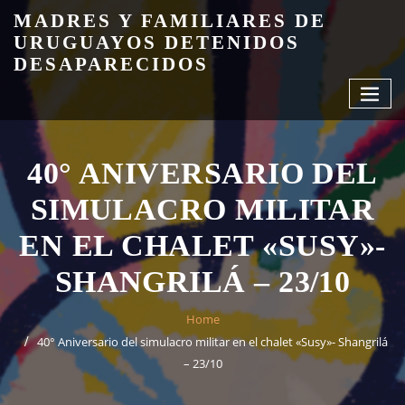
Skip
MADRES Y FAMILIARES DE
to
URUGUAYOS DETENIDOS
content
DESAPARECIDOS
40° ANIVERSARIO DEL
SIMULACRO MILITAR
EN EL CHALET «SUSY»-
SHANGRILÁ – 23/10
Home
40° Aniversario del simulacro militar en el chalet «Susy»- Shangrilá
– 23/10