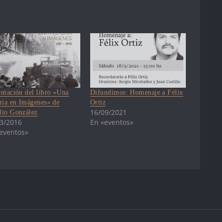
entación del libro «Una
Difundimos: Homenaje a Félix
oria en Imágenes» de
Ortiz
16/09/2021
lio González
3/2016
En «eventos»
eventos»