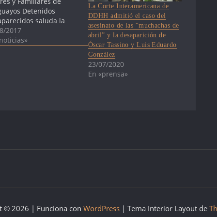
es y Familiares de
La Corte Interamericana de
uayos Detenidos
DDHH admitió el caso del
parecidos saluda la
asesinato de las “muchachas de
ción de la Dra. Mariana
8/2017
abril” y la desaparición de
 como integrante del
noticias»
Óscar Tassino y Luis Eduardo
ejo Directivo de la
González
itución Nacional de
23/07/2020
echos Humanos y
En «prensa»
nsoría del Pueblo. La
 Mota fue propuesta por
tra Asociación, así
o…
t © 2026 | Funciona con
WordPress
|
Tema Interior Layout de
Th