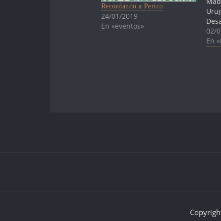
Madr
Recordando a Perico
Urug
24/01/2019
Desa
En «eventos»
elec
02/0
Mota
En «
Cons
Inst
Der
Defe
Dra.
nues
com
Copyrigh