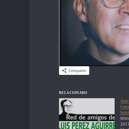
Compartir
RELACIONADO
Ante
Cons
Inst
Mont
2017