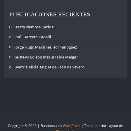
lugares donde
funcionaron
centros de
PUBLICACIONES RECIENTES
detención y
reclusión en…
Hasta siempre Carlos!
Raúl Barreto Capelli
Jorge Hugo Martínez Horminoguez
Gustavo Edison Inzaurralde Melgar
Beatriz Alicia Anglet de León de Severo
Copyright © 2026 | Funciona con
WordPress
|
Tema Interior Layout de