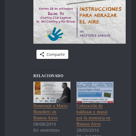
Compartir
RELACIONADO
Homenaje a Mario
Colocación de
Benedetti en
baldosas y mural
Buenos Aires
por la memoria en
08/08/2019
Buenos Aires
En «eventos»
28/03/2016