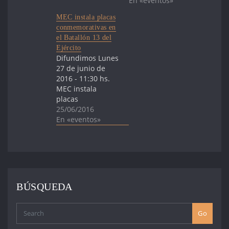
En «eventos»
MEC instala placas
conmemorativas en
el Batallón 13 del
Ejército
Difundimos Lunes
27 de junio de
2016 - 11:30 hs.
MEC instala
placas
conmemorativas
25/06/2016
en el Batallón 13
En «eventos»
del Ejército El
Ministerio de
Educación y
Cultura (MEC)
instala dos placas
conmemorativas
BÚSQUEDA
en el Batallón de
Infantería
Blindado Nº 13,
Go
señalizando los