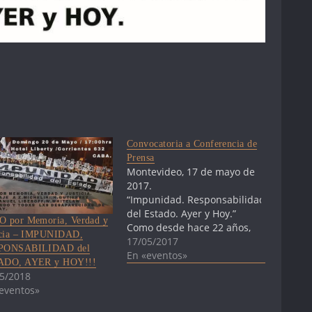
Convocatoria a Conferencia de
Prensa
Montevideo, 17 de mayo de
2017.
“Impunidad. Responsabilidad
del Estado. Ayer y Hoy.”
 por Memoria, Verdad y
Como desde hace 22 años,
icia – IMPUNIDAD,
el sábado 20 de mayo
17/05/2017
PONSABILIDAD del
marcharemos con la
En «eventos»
ADO, AYER y HOY!!!
consigna "Impunidad.
5/2018
Responsabilidad del Estado.
eventos»
Ayer y Hoy". Los invitamos a
participar en la conferencia