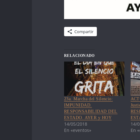
Compartir
RELACIONADO
23a. Marcha del Silencio:
ACTO
IMPUNIDAD.
Just
RESPONSABILIDAD DEL
RES
ESTADO. AYER y HOY
EST
14/05/2018
14/0
En «eventos»
En «