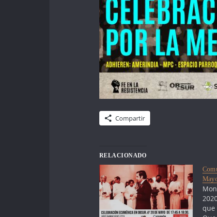
Compartir
RELACIONADO
Comu
May
Mont
2020
que