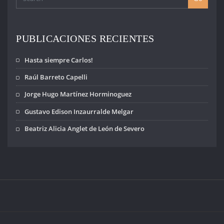
dictando
sentencias
contrarias al
Derecho
PUBLICACIONES RECIENTES
Internacional de
los Derechos
Hasta siempre Carlos!
Humanos,
desconociendo
Raúl Barreto Capelli
que…
Jorge Hugo Martínez Horminoguez
Gustavo Edison Inzaurralde Melgar
Beatriz Alicia Anglet de León de Severo