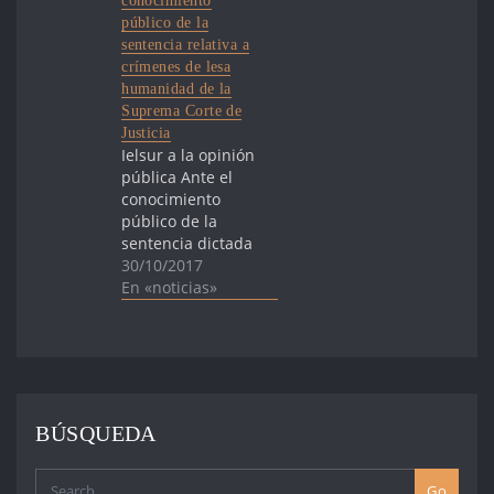
conocimiento
nueva sentencia
público de la
de la Suprema
sentencia relativa a
Corte de Justicia
crímenes de lesa
(SCJ) declarando
humanidad de la
inconstitucional
Suprema Corte de
la
Justicia
imprescriptibilidad
Ielsur a la opinión
de los delitos de
pública Ante el
lesa humanidad –
conocimiento
incluyendo la
público de la
tortura –
sentencia dictada
cometidos
en un proceso de
30/10/2017
durante la
inconstitucionalidad
En «noticias»
dictadura militar.
relativa a
…
crímenes de lesa
humanidad de la
Suprema Corte de
Justicia Ielsur
expresa: El Estado
BÚSQUEDA
Uruguayo
continúa
legislando y
Go