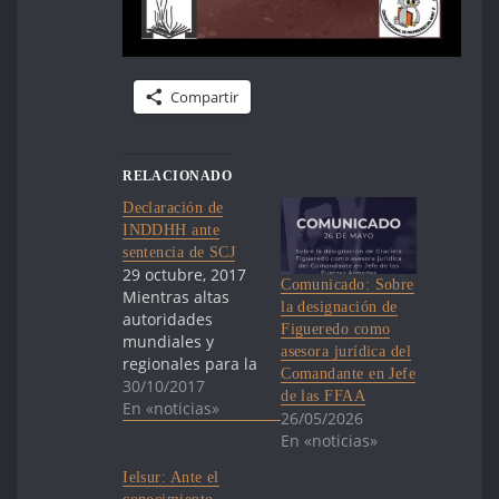
Compartir
RELACIONADO
Declaración de
INDDHH ante
sentencia de SCJ
29 octubre, 2017
Comunicado: Sobre
Mientras altas
la designación de
autoridades
Figueredo como
mundiales y
asesora jurídica del
regionales para la
Comandante en Jefe
defensa de los
30/10/2017
de las FFAA
derechos
En «noticias»
26/05/2026
humanos
En «noticias»
visitaban
Uruguay, se
Ielsur: Ante el
conoció una