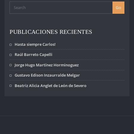
innumerables. Y
los Estados deben
Go
hacer sus
máximos
esfuerzos para
garantizar salud,
PUBLICACIONES RECIENTES
vivienda,
educación,
Hasta siempre Carlos!
equidad y tanto
más. Pero
Raúl Barreto Capelli
siempre es la…
Jorge Hugo Martínez Horminoguez
Gustavo Edison Inzaurralde Melgar
Beatriz Alicia Anglet de León de Severo