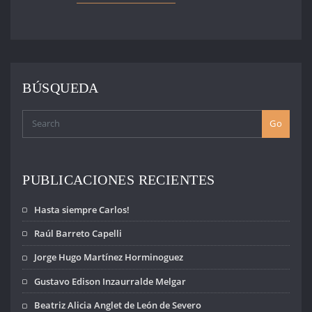
Detenidos
Desaparecidos,
hubiera sido
imposible
plantearse la
realización del
BÚSQUEDA
Velódromo
Solidario,
realizado el
Go
pasado lunes 20,
sin la
participación y el
compromiso de
PUBLICACIONES RECIENTES
muchos amigos y
militantes que sin
Hasta siempre Carlos!
dudarlo un
instante nos
Raúl Barreto Capelli
acompañaron. Va
Jorge Hugo Martínez Horminoguez
entonces…
Gustavo Edison Inzaurralde Melgar
Beatriz Alicia Anglet de León de Severo