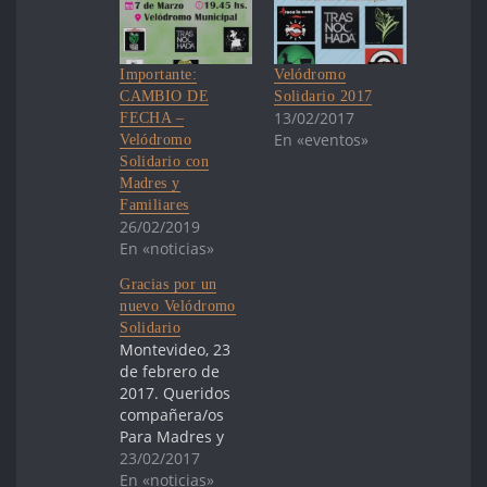
Importante:
Velódromo
CAMBIO DE
Solidario 2017
13/02/2017
FECHA –
En «eventos»
Velódromo
Solidario con
Madres y
Familiares
26/02/2019
En «noticias»
Gracias por un
nuevo Velódromo
Solidario
Montevideo, 23
de febrero de
2017. Queridos
compañera/os
Para Madres y
Familiares de
23/02/2017
Uruguayos
En «noticias»