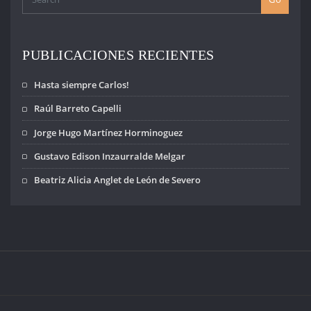
desaparecidos y
las víctimas del
Terrorismo de
Estado, así como
PUBLICACIONES RECIENTES
todos los
Derechos
Hasta siempre Carlos!
Humanos. Este
año tan
Raúl Barreto Capelli
particular,
Jorge Hugo Martínez Horminoguez
azotado por…
Gustavo Edison Inzaurralde Melgar
Beatriz Alicia Anglet de León de Severo