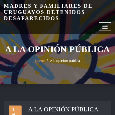
Skip
MADRES Y FAMILIARES DE
to
URUGUAYOS DETENIDOS
content
DESAPARECIDOS
A LA OPINIÓN PÚBLICA
Home
A la opinión pública
A LA OPINIÓN PÚBLICA
1
Abr