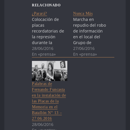
RELACIONADO
¿Parará?
Nunca Más
Colocación de
Marcha en
placas
repudio del robo
recordatorias de
de información
la represión
en el local del
durante la
Grupo de
dictadura, ayer,
28/06/2016
Investigación en
27/06/2016
en el Batallón Nº
En «prensa»
Arqueología
En «prensa»
13 de Infantería.
Forense. Foto:
Foto: Pablo Vignali
Santiago
¿Parará? A 43
Mazzarovich
años del Golpe de
(archivo, abril de
Estado, se
2016) Nunca más
Palabras de
colocaron placas
Hoy se colocan
Fernando Funcasta
de la memoria en
placas de la
en la instalación de
lugares donde
memoria en el
las Placas de la
funcionaron
Batallón 13,
Memoria en el
centros
donde funcionó
Batallón N° 13 –
clandestinos de
centro
27.06.2016
detención. A
clandestino de
28/06/2016
impulso de
detención. Dos de