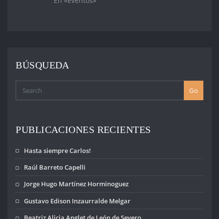
En «eventos»
quienes
los centros de
probablemente
“detención,
pasaron allí…
desaparición,…
BÚSQUEDA
Go
PUBLICACIONES RECIENTES
Hasta siempre Carlos!
Raúl Barreto Capelli
Jorge Hugo Martínez Horminoguez
Gustavo Edison Inzaurralde Melgar
Beatriz Alicia Anglet de León de Severo