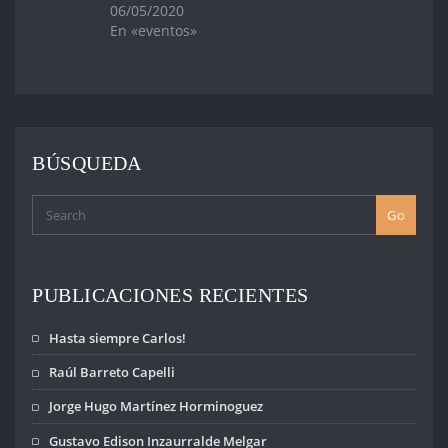
Familiares de
hermanas,
06/05/2020
Uruguayos
solidarios en
En «eventos»
Detenidos
tiempos difíciles,
Desaparecidos
quienes desde
expresa: - La más
sus propios
enérgica condena
lugares
a estos hechos
defendieron y…
que…
BÚSQUEDA
Go
PUBLICACIONES RECIENTES
Hasta siempre Carlos!
Raúl Barreto Capelli
Jorge Hugo Martínez Horminoguez
Gustavo Edison Inzaurralde Melgar