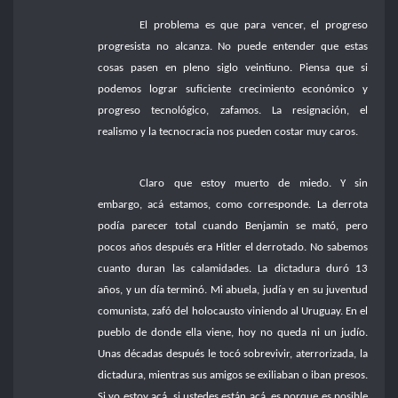
El problema es que para vencer, el progreso
progresista no alcanza. No puede entender que estas
cosas pasen en pleno siglo veintiuno. Piensa que si
podemos lograr suficiente crecimiento económico y
progreso tecnológico, zafamos. La resignación, el
realismo y la tecnocracia nos pueden costar muy caros.
Claro que estoy muerto de miedo. Y sin
embargo, acá estamos, como corresponde. La derrota
podía parecer total cuando Benjamin se mató, pero
pocos años después era Hitler el derrotado. No sabemos
cuanto duran las calamidades. La dictadura duró 13
años, y un día terminó. Mi abuela, judía y en su juventud
comunista, zafó del holocausto viniendo al Uruguay. En el
pueblo de donde ella viene, hoy no queda ni un judío.
Unas décadas después le tocó sobrevivir, aterrorizada, la
dictadura, mientras sus amigos se exiliaban o iban presos.
Si yo estoy acá, si ustedes están acá, es porque es posible