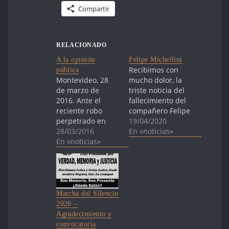
Compartir
RELACIONADO
A la opinión
Felipe Michellini
Recibimos con
pública
Montevideo, 28
mucho dolor, la
de marzo de
triste noticia del
2016. Ante el
fallecimiento del
reciente robo
compañero Felipe
perpetrado en
Michellini.
19/04/2020
dependencias de
28/03/2016
Luchador
En «noticias»
la Facultad de
En «noticias»
incansable en
Humanidades y
defensa de los
Ciencias de la
Derechos
Educación, donde
Humanos, causa
funciona el Grupo
que abrazó junto
de Investigación
a su familia, su
Marcha del Silencio
en Antropología
padre Zelmar, su
2020 –
Forense (GIAF),
madre Elisa, a sus
Agradecimiento y
Madres y
hermanos y
convocatoria