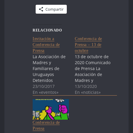
Compartir
RELACIONADO
Invitación a
Conferencia de
Conferencia de
Prensa – 13 de
Prensa
octubre
La Asociación de
13 de octubre de
Madres y
2020 Comunicado
Familiares de
de Prensa La
Uruguayos
Asociación de
Detenidos
Madres y
Desaparecidos,
23/10/2017
Familiares de
13/10/2020
les invita a la
En «eventos»
Uruguayos
En «noticias»
Conferencia de
Detenidos
Prensa que
Desaparecidos
realizarán Padres
cita a esta
de los 43 de
conferencia de
Ayotzinapa
prensa para
Conferencia de
y representantes,
denunciar ante la
Prensa