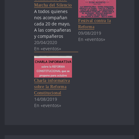
Marcha del Silencio
A todos quienes
nos acompañan
Festival contra la
cada 20 de mayo,
Reforma
A las compañeras
09/08/2019
y compañeros
En «eventos»
que hacen que
20/04/2020
estas marchas
En «eventos»
sean posibles por
todo el país, Se
aproxima este día
tan especial para
nosotros en el
Charla informativa
que honramos la
sobre la Reforma
memoria de
Constitucional
nuestros
14/08/2019
familiares y
En «eventos»
sentimos en el
respetuoso
silencio de
ustedes,…