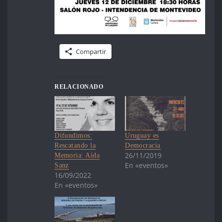
Compartir
RELACIONADO
Difundimos:
Uruguay es
Rescatando la
Democracia
26/11/2019
Memoria: Aída
En «eventos»
Sanz
16/09/2022
En «eventos»