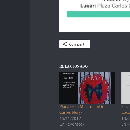
Compartir
RELACIONADO
Placa de la Memoria «Dr.
Plac
Carlos Nery»
Loca
15/11/2017
18/0
En «eventos»
En «