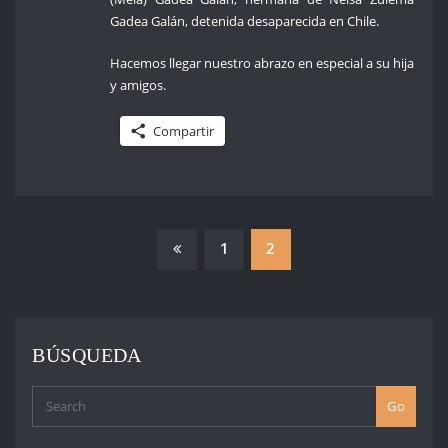
Gadea Galán, detenida desaparecida en Chile.
Hacemos llegar nuestro abrazo en especial a su hija
y amigos.
Compartir
PAGINACIÓN
1
2
DE
ENTRADAS
BÚSQUEDA
Go