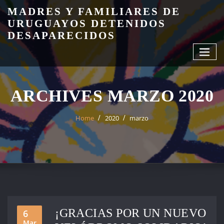
Skip
MADRES Y FAMILIARES DE
to
URUGUAYOS DETENIDOS
content
DESAPARECIDOS
ARCHIVES MARZO 2020
Home
2020
marzo
¡GRACIAS POR UN NUEVO
6
Mar