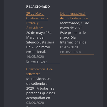
RELACIONADO
20 de Mayo:
Día Internacional
Conferencia de
de los Trabajadores
Montevideo, 1° de
Prensa y
mayo de 2020.
Actividades
20 de mayo 25a.
Este primero de
Marcha del
mayo, Día
Silencio Este será
Internacional de
un 20 de mayo
los Trabajadores
01/05/2020
excepcional,
y Trabajadoras,
En «eventos»
marcado por la
19/05/2020
extendemos
pandemia y la
En «eventos»
nuestro saludo
necesidad de
fraterno a la
Convocatoria 4 de
limitar la
central obrera del
setiembre
distancia física
PIT-CNT. Este día
Montevideo, 03
entre nosotros.
nos encuentra en
de setiembre
Eso determinó
una situación
2020 A todas las
nuestra decisión
diferente,
personas que nos
de no realizar la
impensada y
acompañan en
marcha como
compleja, que nos
estos más de 45
03/09/2020
siempre, en la
impide reunirnos