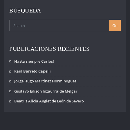
las y los
Trabajadores,
BÚSQUEDA
saludamos con
orgullo a la clase
obrera
Go
organizada, que a
40 años de la
recuperación
democrática…
PUBLICACIONES RECIENTES
Hasta siempre Carlos!
Raúl Barreto Capelli
Jorge Hugo Martínez Horminoguez
Gustavo Edison Inzaurralde Melgar
Beatriz Alicia Anglet de León de Severo