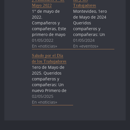
Mayo 2022
Trabajadores
1° de mayo de
Montevideo, 1ero
2022.
de Mayo de 2024
Compañeros y
Queridos
compañeras, Este
compañeros y
primero de mayo
compañeras: Un
volvemos a
01/05/2022
nuevo Primero de
01/05/2024
encontrarnos una
En «noticias»
Mayo nos
En «eventos»
vez más en las
encuentra juntos
Saludo por el Día
calles,
y juntas en las
de los Trabajadores
movilizados junto
calles, bajo la
1ero de Mayo de
a la clase obrera,
conmemoración
2025. Queridos
el movimiento
del Día de las y
compañeros y
estudiantil y el
los Trabajadores.
compañeras: Un
pueblo en
Saludamos a esta
nuevo Primero de
general. Hoy
clase obrera
Mayo nos
02/05/2025
saludamos y
organizada que
encuentra, una
En «noticias»
agradecemos al
ha logrado una
vez más, juntos y
PIT-CNT, a las y
gran hazaña al
juntas en las
los trabajadores,
alcanzar las
calles. En este Día
en este día
firmas
Internacional de
histórico,…
suficientes…