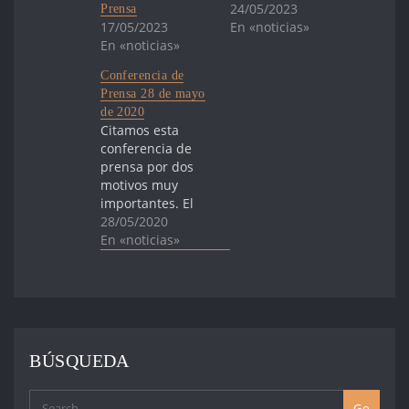
24/05/2023
Prensa
17/05/2023
En «noticias»
En «noticias»
Conferencia de
Prensa 28 de mayo
de 2020
Citamos esta
conferencia de
prensa por dos
motivos muy
importantes. El
primero, felicitar
28/05/2020
y agradecer a
En «noticias»
nuestro pueblo,
por manifestarse
de las mil
maneras que lo
hizo y poblar esta
lucha de
BÚSQUEDA
sensibilidad y
compromiso. Nos
gustaría abrazar
Go