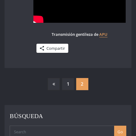
Transmisión gentileza de
APU
Compartir
PAGINACIÓN
1
2
DE
ENTRADAS
BÚSQUEDA
Go