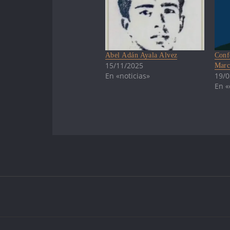
Abel Adán Ayala Alvez
Conf
15/11/2025
Marc
En «noticias»
19/0
En «