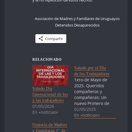
Asociación de Madres y Familiares de Uruguayos
Detenidos Desaparecidos
Compartir
RELACIONADO
Saludo por el Día
de los Trabajadores
1ero de Mayo de
2025. Queridos
Saludo Día
compañeros y
Internacional de los
compañeras: Un
y las trabajadores
nuevo Primero de
01/05/2026
Mayo nos
02/05/2025
En «noticias»
encuentra, una
En «noticias»
vez más, juntos y
Oratoria de Madres
juntas en las
y Familiares 1° de