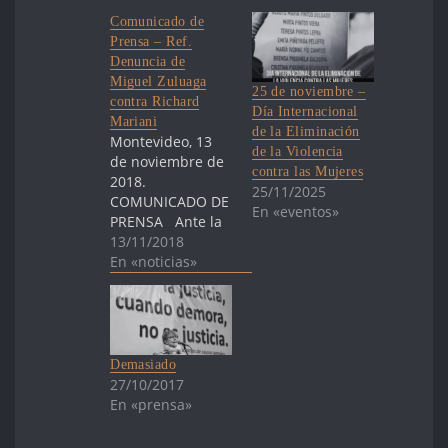
Comunicado de
Prensa – Ref.
Denuncia de
Miguel Zuluaga
25 de noviembre –
contra Richard
Día Internacional
Mariani
de la Eliminación
Montevideo, 13
de la Violencia
de noviembre de
contra las Mujeres
2018.
25/11/2025
COMUNICADO DE
En «eventos»
PRENSA Ante la
denuncia
13/11/2018
presentada por
En «noticias»
Miguel Angel
Zuluaga contra
Richard Mariani,
integrante de la
Asociación Civil
Demasiado
Relbeldía
27/10/2017
Organizada, la
En «prensa»
Asociación de
Madres y