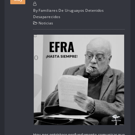
By
Familiares De Uruguayos Detenidos
Desaparecidos
Noticias
Hoy nos entristece profundamente comunicar que