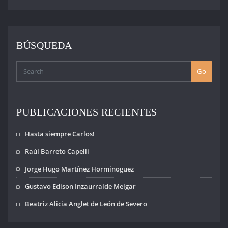
Familiares de
Uruguayos
Detenidos
Desaparecidos
BÚSQUEDA
expresa que: 1 -
Madres y
Familiares -junto
Go
a más de…
PUBLICACIONES RECIENTES
Hasta siempre Carlos!
Raúl Barreto Capelli
Jorge Hugo Martínez Horminoguez
Gustavo Edison Inzaurralde Melgar
Beatriz Alicia Anglet de León de Severo