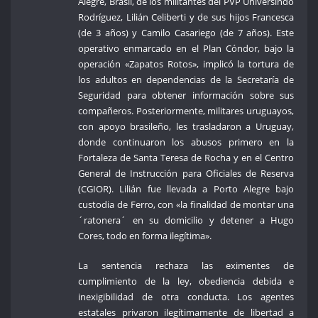
Alegre, Brasil, de los militantes del PVP Universindo
Rodríguez, Lilián Celiberti y de sus hijos Francesca
(de 3 años) y Camilo Casariego (de 7 años). Este
operativo enmarcado en el Plan Cóndor, bajo la
operación «Zapatos Rotos», implicó la tortura de
los adultos en dependencias de la Secretaría de
Seguridad para obtener información sobre sus
compañeros. Posteriormente, militares uruguayos,
con apoyo brasileño, les trasladaron a Uruguay,
donde continuaron los abusos primero en la
Fortaleza de Santa Teresa de Rocha y en el Centro
General de Instrucción para Oficiales de Reserva
(CGIOR). Lilián fue llevada a Porto Alegre bajo
custodia de Ferro, con «la finalidad de montar una
´ratonera´ en su domicilio y detener a Hugo
Cores, todo en forma ilegítima».
La sentencia rechaza las eximentes de
cumplimiento de la ley, obediencia debida e
inexigibilidad de otra conducta. Los agentes
estatales privaron ilegítimamente de libertad a