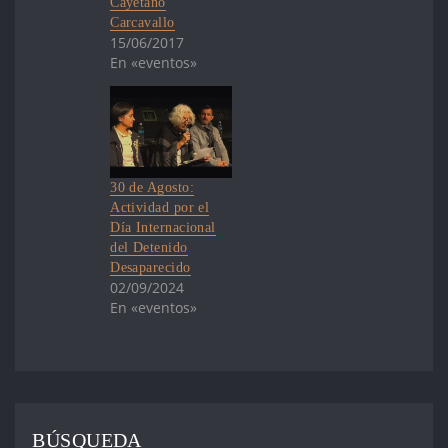
Cayetano
fórmula del
Carcavallo
Partido Nacional,
15/06/2017
Delgado-Ripoll, y
En «eventos»
la vicepresidenta
de la República
Beatriz Argimón,
en el marco de
una serie de
reuniones con los
30 de Agosto:
candidatos
Actividad por el
presidenciables
Día Internacional
en el que
del Detenido
expusimos…
Desaparecido
02/09/2024
En «eventos»
BÚSQUEDA