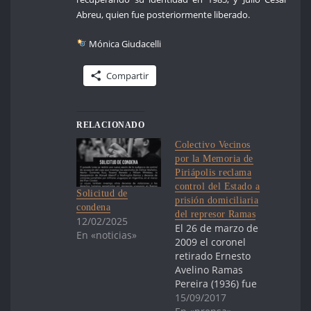
Abreu, quien fue posteriormente liberado.
Mónica Giudacelli
Compartir
RELACIONADO
Colectivo Vecinos
por la Memoria de
Piriápolis reclama
control del Estado a
Solicitud de
prisión domiciliaria
condena
del represor Ramas
12/02/2025
El 26 de marzo de
En «noticias»
2009 el coronel
retirado Ernesto
Avelino Ramas
Pereira (1936) fue
condenado a 25
15/09/2017