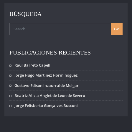
juicio por Plan
Cóndor. En la
BÚSQUEDA
misma quedaron
absueltos e
impunes casi
Go
todos los
imputados. De un
total de 27
represores de
PUBLICACIONES RECIENTES
Uruguay, Bolivia,
Chile…
Raúl Barreto Capelli
Jorge Hugo Martínez Horminoguez
Gustavo Edison Inzaurralde Melgar
Beatriz Alicia Anglet de León de Severo
Jorge Felisberto Gonçalves Busconi