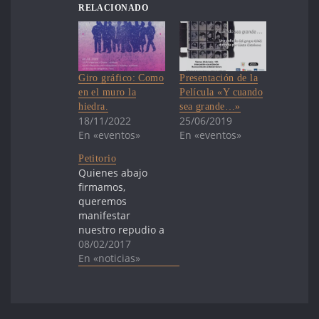
RELACIONADO
Giro gráfico: Como
Presentación de la
en el muro la
Película «Y cuando
hiedra.
sea grande…»
18/11/2022
25/06/2019
En «eventos»
En «eventos»
Petitorio
Quienes abajo
firmamos,
queremos
manifestar
nuestro repudio a
la sentencia
08/02/2017
dictada el pasado
En «noticias»
17/01/17 por la
Tercera Corte de
Asís del Tribunal
de Roma, en el