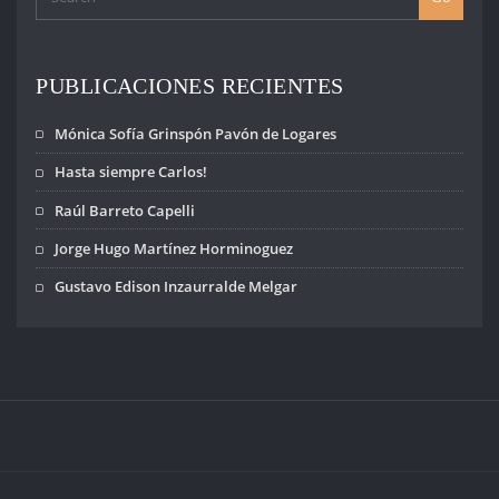
durante las
dictaduras del
Conosur de
América, por el
PUBLICACIONES RECIENTES
Tribunal de
Apelación de
Mónica Sofía Grinspón Pavón de Logares
Roma. Es una…
Hasta siempre Carlos!
Raúl Barreto Capelli
Jorge Hugo Martínez Horminoguez
Gustavo Edison Inzaurralde Melgar