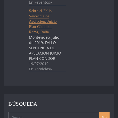
JUNIO (19.00
En «eventos»
horas) – Sede de
Sobre el Fallo
FUCVAM.
Sentencia de
(Eduardo Víctor
Apelación, Juicio
Haedo 2219 entre
Plan Cóndor –
Juan Paullier y
Roma, Italia
Cufré). Invitados:
Montevideo, julio
JAIR KRISCHKE -
de 2019. FALLO
Presidente
SENTENCIA DE
Movimento de
APELACION JUICIO
Justiça e Direitos
PLAN CONDOR -
Humanos (Porto
ROMA ITALIA
19/07/2019
Alegre, Brasil).
Saludamos con
En «noticias»
MARCELO
gran emoción la
CHALRÉO -
sentencia de
Presidente de la
Cadena Perpetua
Comisión…
a los 24
imputados por
delitos graves
BÚSQUEDA
(secuestro,
tortura y
asesinato)
Go