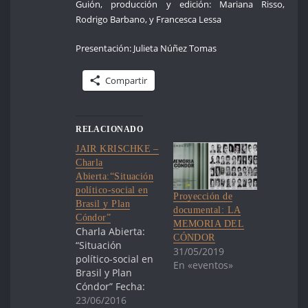
Guión, producción y edición: Mariana Risso,
Rodrigo Barbano, y Francesca Lessa
Presentación: Julieta Núñez Tomas
Compartir
RELACIONADO
JAIR KRISCHKE –
Charla
Abierta:“Situación
político-social en
Proyección de
Brasil y Plan
documental: LA
Cóndor”
MEMORIA DEL
Charla Abierta:
CÓNDOR
“Situación
31/05/2019
político-social en
En «eventos»
Brasil y Plan
Cóndor” Fecha:
VIERNES 24 de
23/06/2016