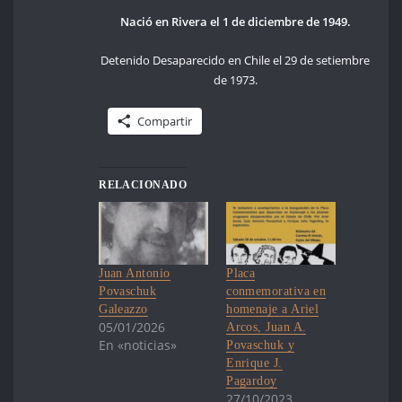
Nació en Rivera el 1 de diciembre de 1949.
Detenido Desaparecido en Chile el 29 de setiembre
de 1973.
Compartir
RELACIONADO
Juan Antonio
Placa
Povaschuk
conmemorativa en
Galeazzo
homenaje a Ariel
05/01/2026
Arcos, Juan A.
En «noticias»
Povaschuk y
Enrique J.
Pagardoy
27/10/2023