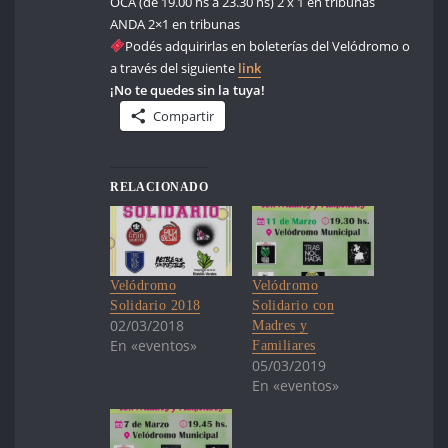
OCA (de 19.00 hs a 23.30 hs) 2 x 1 en tribunas
ANDA 2×1 en tribunas
Podés adquirirlas en boleterías del Velódromo o
a través del siguiente
link
¡No te quedes sin la tuya!
Compartir
RELACIONADO
Velódromo
Velódromo
Solidario 2018
Solidario con
02/03/2018
Madres y
En «eventos»
Familiares
05/03/2019
En «eventos»