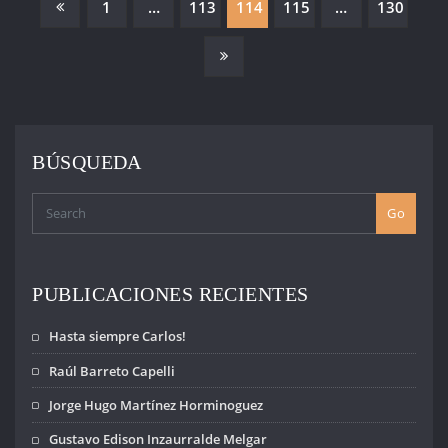
PAGINACIÓN
1
…
113
114
115
…
130
DE
ENTRADAS
BÚSQUEDA
Go
PUBLICACIONES RECIENTES
Hasta siempre Carlos!
Raúl Barreto Capelli
Jorge Hugo Martínez Horminoguez
Gustavo Edison Inzaurralde Melgar