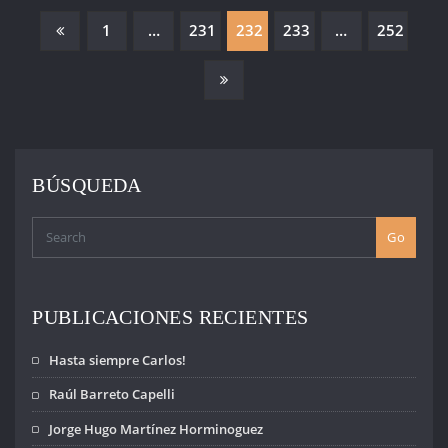
PAGINACIÓN
1
…
231
232
233
…
252
DE
ENTRADAS
BÚSQUEDA
Go
PUBLICACIONES RECIENTES
Hasta siempre Carlos!
Raúl Barreto Capelli
Jorge Hugo Martínez Horminoguez